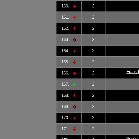
160.
2
161.
2
162.
2
163.
2
164.
2
165.
2
Frank 
166.
2
167.
2
168.
2
169.
2
170.
2
171.
2
Norweg