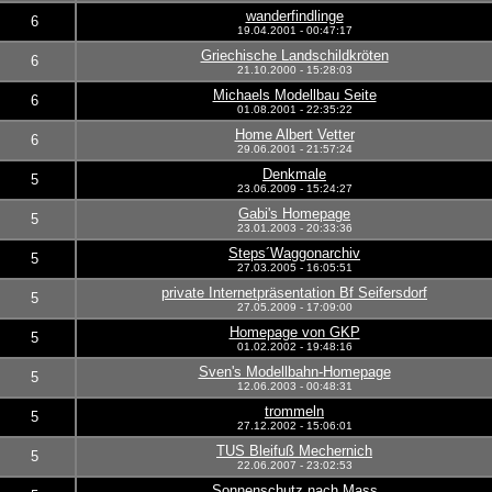
wanderfindlinge
6
19.04.2001 - 00:47:17
Griechische Landschildkröten
6
21.10.2000 - 15:28:03
Michaels Modellbau Seite
6
01.08.2001 - 22:35:22
Home Albert Vetter
6
29.06.2001 - 21:57:24
Denkmale
5
23.06.2009 - 15:24:27
Gabi's Homepage
5
23.01.2003 - 20:33:36
Steps´Waggonarchiv
5
27.03.2005 - 16:05:51
private Internetpräsentation Bf Seifersdorf
5
27.05.2009 - 17:09:00
Homepage von GKP
5
01.02.2002 - 19:48:16
Sven's Modellbahn-Homepage
5
12.06.2003 - 00:48:31
trommeln
5
27.12.2002 - 15:06:01
TUS Bleifuß Mechernich
5
22.06.2007 - 23:02:53
Sonnenschutz nach Mass