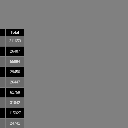
Total
211653
26487
55894
29450
26447
61759
31842
115027
24741