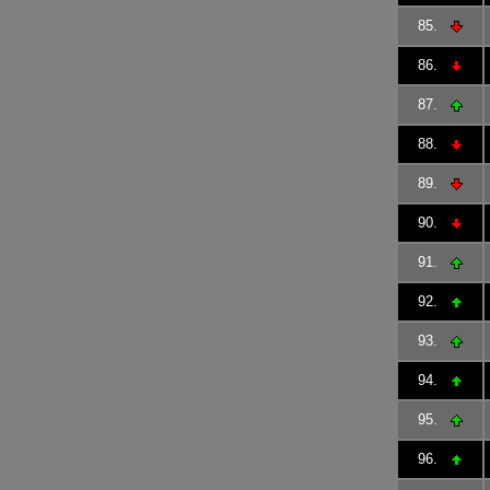
85.
86.
87.
88.
89.
90.
91.
92.
93.
94.
95.
96.