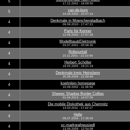
5
17.12.2001 - 18:09:50
van-de-burg
5
24.08.2002 - 20:57:14
Denkmale in Moenchengladbach
4
09.09.2010 - 17:47:21
Paris für Kenner
4
12.08.2002 - 17:57:28
Modellbau&Elektronik
4
03.07.2001 - 05:08:30
Rollerunfall
4
15.11.2001 - 22:10:54
Herbert Schöller
4
18.05.2005 - 18:21:19
Denkmale kreis Heinsberg
4
20.09.2009 - 21:09:46
koehnlein homepage
4
10.09.2002 - 11:39:54
Sheeps Shadow Border Collies
4
01.04.2013 - 14:07:00
Die mobile Diskothek aus Chemnitz
4
13.03.2011 - 17:42:17
Helle
4
09.07.2004 - 17:36:40
sc-markgrafneusiedl
4
13.09.2009 - 12:54:08