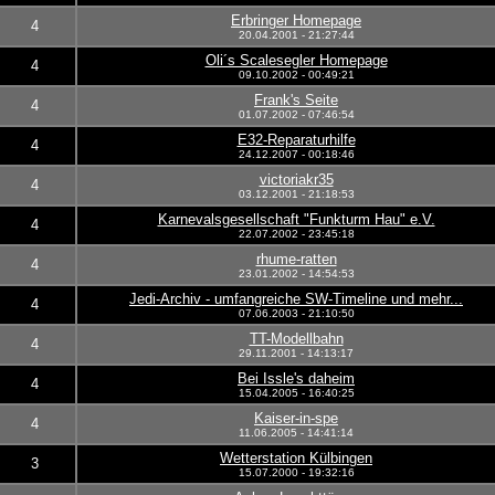
Erbringer Homepage
4
20.04.2001 - 21:27:44
Oli´s Scalesegler Homepage
4
09.10.2002 - 00:49:21
Frank's Seite
4
01.07.2002 - 07:46:54
E32-Reparaturhilfe
4
24.12.2007 - 00:18:46
victoriakr35
4
03.12.2001 - 21:18:53
Karnevalsgesellschaft "Funkturm Hau" e.V.
4
22.07.2002 - 23:45:18
rhume-ratten
4
23.01.2002 - 14:54:53
Jedi-Archiv - umfangreiche SW-Timeline und mehr...
4
07.06.2003 - 21:10:50
TT-Modellbahn
4
29.11.2001 - 14:13:17
Bei Issle's daheim
4
15.04.2005 - 16:40:25
Kaiser-in-spe
4
11.06.2005 - 14:41:14
Wetterstation Külbingen
3
15.07.2000 - 19:32:16