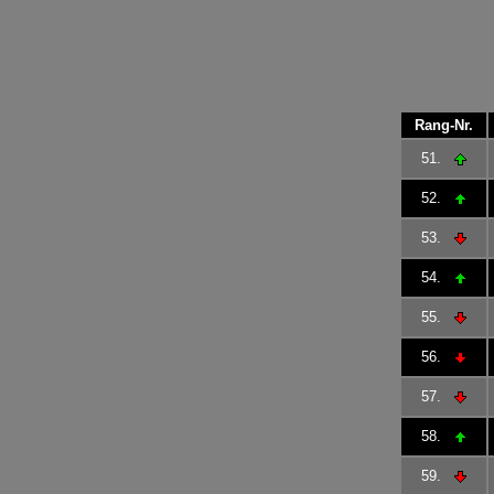
Rang-Nr.
51.
52.
53.
54.
55.
56.
57.
58.
59.