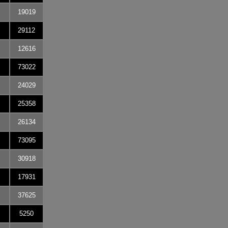
19019
29112
12616
73022
24029
25358
26134
73095
30918
17931
37625
5250