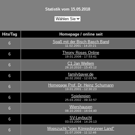
Statistik vom 15.05.2018
Hits/Tag
Homepage / online seit
Spaß mit der Bisch Basch Band
6
11.02.2001 - 14:20:21
Throny Roses Online
6
19.01.2008 - 17:53:41
C1 Jan Wellem
6
28.10.2010 - 15:45:12
familybayer.de
6
20.02.2002 - 12:03:50
Homepage Prof. Dr. Heinz Schumann
6
19.01.2001 - 12:30:23
Spielereien
6
25.03.2002 - 09:32:57
Wiershausen
6
08.10.2003 - 16:04:40
SV-Leybucht
6
03.03.2004 - 14:26:13
Mopszucht "vom Königsbrunner Land"
6
21.07.2009 - 11:12:46