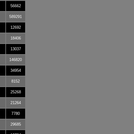
56662
589291
12692
18406
13037
146820
34954
8152
25268
21264
7780
29685