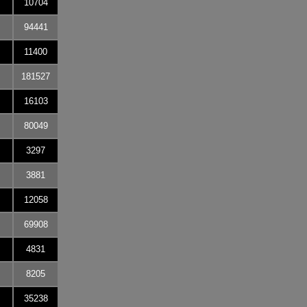
10704
94441
11400
181527
16103
80049
3297
3881
12058
69908
4831
8205
35238